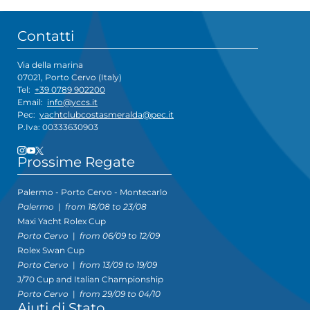
Contatti
Via della marina
07021, Porto Cervo (Italy)
Tel:
+39 0789 902200
Email:
info@yccs.it
Pec:
yachtclubcostasmeralda@pec.it
P.Iva: 00333630903
Prossime Regate
Palermo - Porto Cervo - Montecarlo
Palermo
|
from 18/08 to 23/08
Maxi Yacht Rolex Cup
Porto Cervo
|
from 06/09 to 12/09
Rolex Swan Cup
Porto Cervo
|
from 13/09 to 19/09
J/70 Cup and Italian Championship
Porto Cervo
|
from 29/09 to 04/10
Aiuti di Stato