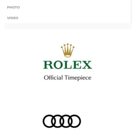
PHOTO
VIDEO