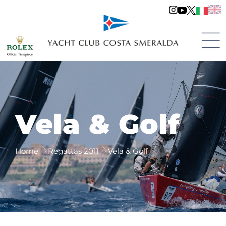
Vela & Golf
Home
Regattas 2011
Vela & Golf