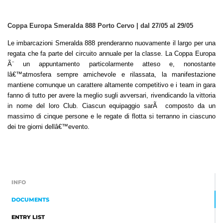
Coppa Europa Smeralda 888 Porto Cervo | dal 27/05 al 29/05
Le imbarcazioni Smeralda 888 prenderanno nuovamente il largo per una
regata che fa parte del circuito annuale per la classe. La Coppa Europa
Ã¨ un appuntamento particolarmente atteso e, nonostante
lâ€™atmosfera sempre amichevole e rilassata, la manifestazione
mantiene comunque un carattere altamente competitivo e i team in gara
fanno di tutto per avere la meglio sugli avversari, rivendicando la vittoria
in nome del loro Club. Ciascun equipaggio sarÃ composto da un
massimo di cinque persone e le regate di flotta si terranno in ciascuno
dei tre giorni dellâ€™evento.
INFO
DOCUMENTS
ENTRY LIST