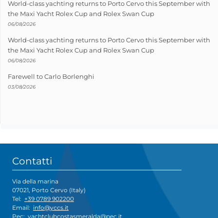
World-class yachting returns to Porto Cervo this September with
the Maxi Yacht Rolex Cup and Rolex Swan Cup
06/08/2026
World-class yachting returns to Porto Cervo this September with
the Maxi Yacht Rolex Cup and Rolex Swan Cup
06/08/2026
Farewell to Carlo Borlenghi
03/08/2026
Contatti
Via della marina
07021, Porto Cervo (Italy)
Tel:
+39 0789 902200
Email:
info@yccs.it
Pec:
yachtclubcostasmeralda@pec.it