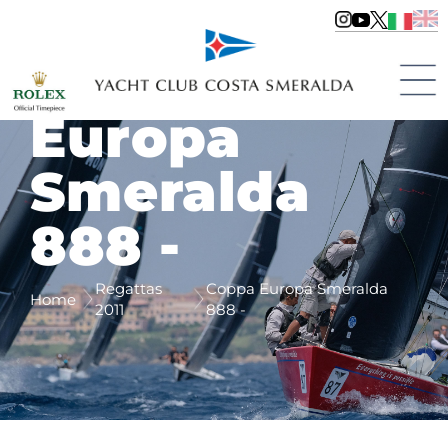
Coppa
Europa
Smeralda
888 -
Regattas
Coppa Europa Smeralda
Home
2011
888 -