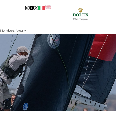
Members Area