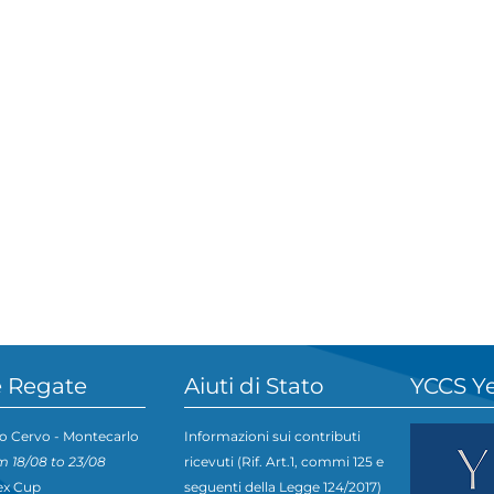
 Regate
Aiuti di Stato
YCCS Y
o Cervo - Montecarlo
Informazioni sui contributi
m 18/08 to 23/08
ricevuti (Rif. Art.1, commi 125 e
ex Cup
seguenti della Legge 124/2017)