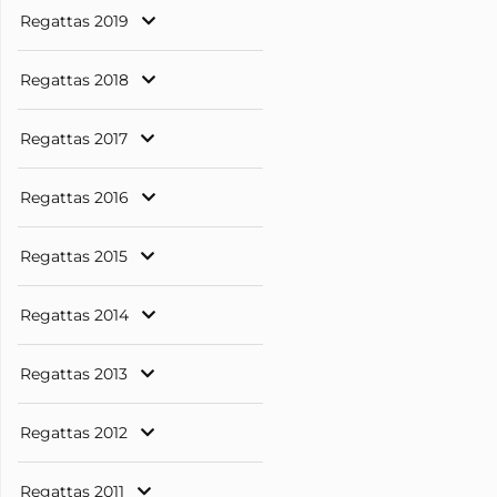
Regattas 2019
Regattas 2018
Regattas 2017
Regattas 2016
Regattas 2015
Regattas 2014
Regattas 2013
Regattas 2012
Regattas 2011