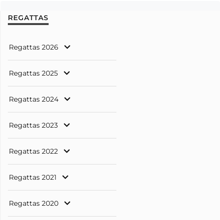
REGATTAS
Regattas 2026
Regattas 2025
Regattas 2024
Regattas 2023
Regattas 2022
Regattas 2021
Regattas 2020