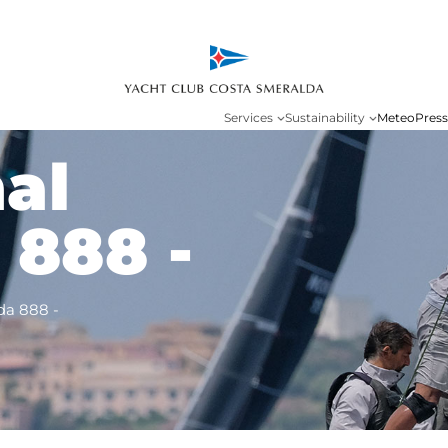
Services
Sustainability
Meteo
Press
nal
 888 -
da 888 -