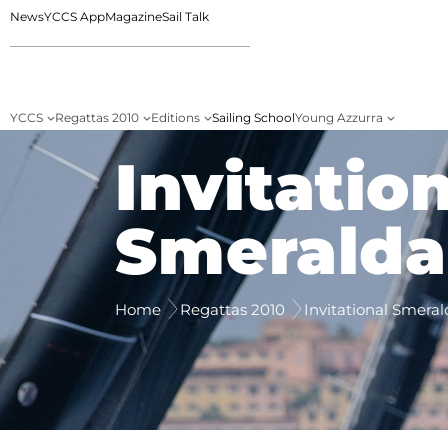
News
YCCS App
Magazine
Sail Talk
YCCS
Regattas 2010
Editions
Sailing School
Young Azzurra
Invitatio
Smeralda
Home
Regattas 2010
Invitational Smeral