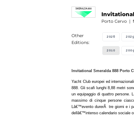
Invitationa
Porto Cervo | 
Other
2026
202
Editions:
2010
200
Invitational Smeralda 888 Porto Ce
Yacht Club europei ed internazional
888. Gli scafi lunghi 8,88 metri so
un equipaggio di quattro persone. 
massimo di cinque persone ciascun
Lâ€™evento durerÃ tre giorni e i pa
dellâ€™intenso calendario sociale 