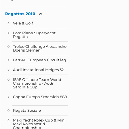
Regattas 2010
Vela & Golf
Loro Piana Superyacht
Regatta
Trofeo Challenge Alessandro
Boeris Clemen
Farr 40 European Circuit leg
Audi Invitational Melges 32
ISAF Offshore Team World
Championship - Audi
Sardinia Cup
Coppa Europa Smeralda 888
-
Regata Sociale
Maxi Yacht Rolex Cup & Mini
Maxi Rolex World
Championship