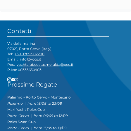
Contatti
Via della marina
07021, Porto Cervo (Italy)
Tel:
+39 0789 902200
Email:
info@yccs.it
Pec:
yachtclubcostasmeralda@pec.it
P.Iva: 00333630903
Prossime Regate
Palermo - Porto Cervo - Montecarlo
Palermo
|
from 18/08 to 23/08
Maxi Yacht Rolex Cup
Porto Cervo
|
from 06/09 to 12/09
Rolex Swan Cup
Porto Cervo
|
from 13/09 to 19/09