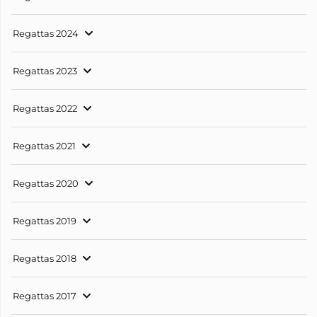
Regattas 2024
Regattas 2023
Regattas 2022
Regattas 2021
Regattas 2020
Regattas 2019
Regattas 2018
Regattas 2017