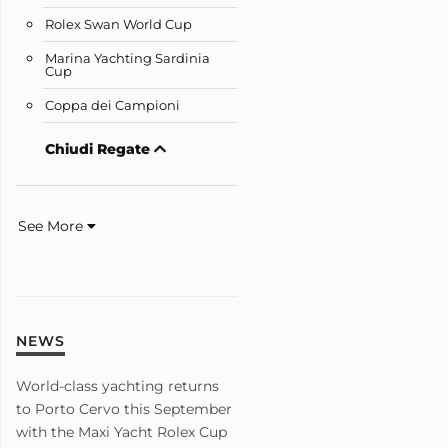
Rolex Swan World Cup
Marina Yachting Sardinia
Cup
Coppa dei Campioni
Chiudi Regate
See More
NEWS
World-class yachting returns
to Porto Cervo this September
with the Maxi Yacht Rolex Cup