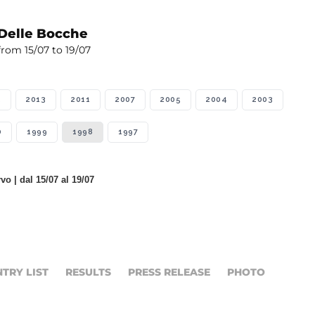
Delle Bocche
rom 15/07 to 19/07
5
2013
2011
2007
2005
2004
2003
0
1999
1998
1997
o | dal 15/07 al 19/07
NTRY LIST
RESULTS
PRESS RELEASE
PHOTO