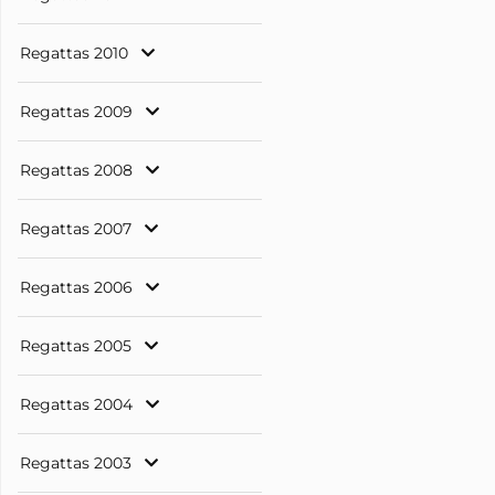
Regattas 2010
Regattas 2009
Regattas 2008
Regattas 2007
Regattas 2006
Regattas 2005
Regattas 2004
Regattas 2003