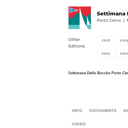
Settimana 
Porto Cervo | f
Other
2016
201
Editions:
2002
200
Settimana Delle Bocche Porto Cerv
INFO
DOCUMENTS
E
VIDEO