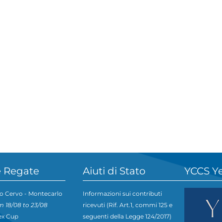
 Regate
Aiuti di Stato
YCCS Y
o Cervo - Montecarlo
Informazioni sui contributi
m 18/08 to 23/08
ricevuti (Rif. Art.1, commi 125 e
ex Cup
seguenti della Legge 124/2017)