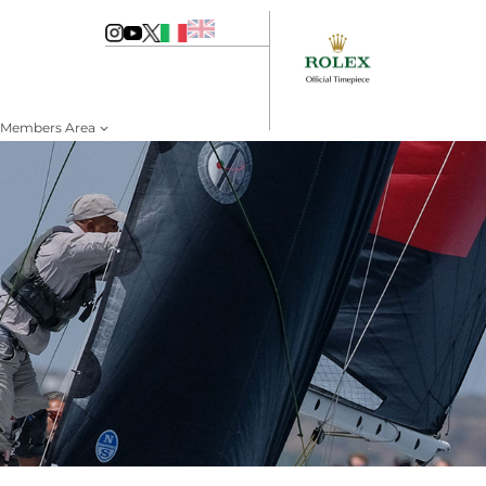
Members Area