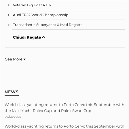
Veteran Big Boat Rally
Audi TP52 World Championship
Transatlantic Superyacht & Maxi Regatta
Chiudi Regate
See More
NEWS
World-class yachting returns to Porto Cervo this September with
the Maxi Yacht Rolex Cup and Rolex Swan Cup
06/08/2026
World-class yachting returns to Porto Cervo this September with