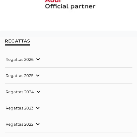
REGATTAS
Regattas 2026
Regattas 2025
Regattas 2024
Regattas 2023
Regattas 2022