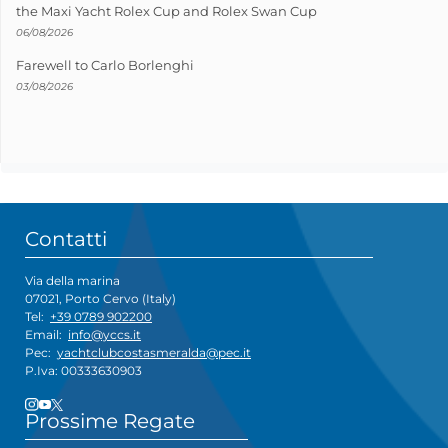
the Maxi Yacht Rolex Cup and Rolex Swan Cup
06/08/2026
Farewell to Carlo Borlenghi
03/08/2026
Contatti
Via della marina
07021, Porto Cervo (Italy)
Tel:
+39 0789 902200
Email:
info@yccs.it
Pec:
yachtclubcostasmeralda@pec.it
P.Iva: 00333630903
Prossime Regate