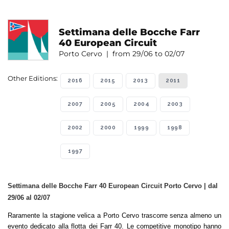
Settimana delle Bocche Farr
40 European Circuit
Porto Cervo | from 29/06 to 02/07
Other Editions:
2016
2015
2013
2011
2007
2005
2004
2003
2002
2000
1999
1998
1997
Settimana delle Bocche Farr 40 European Circuit Porto Cervo | dal
29/06 al 02/07
Raramente la stagione velica a Porto Cervo trascorre senza almeno un
evento dedicato alla flotta dei Farr 40. Le competitive monotipo hanno