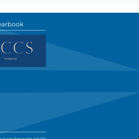
earbook
lub Costa Smeralda (YCCS)