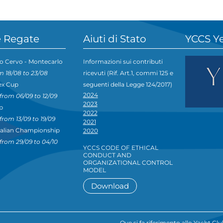
 Regate
Aiuti di Stato
YCCS Y
o Cervo - Montecarlo
Informazioni sui contributi
m 18/08 to 23/08
ricevuti (Rif. Art.1, commi 125 e
ex Cup
seguenti della Legge 124/2017)
2024
from 06/09 to 12/09
2023
p
2022
from 13/09 to 19/09
2021
talian Championship
2020
from 29/09 to 04/10
YCCS CODE OF ETHICAL
CONDUCT AND
ORGANIZATIONAL CONTROL
MODEL
Download
Ove si fa riferimento allo Yacht C