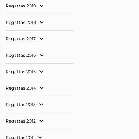
Regattas 2019
Regattas 2018
Regattas 2017
Regattas 2016
Regattas 2015
Regattas 2014
Regattas 2013
Regattas 2012
Regattas 2011