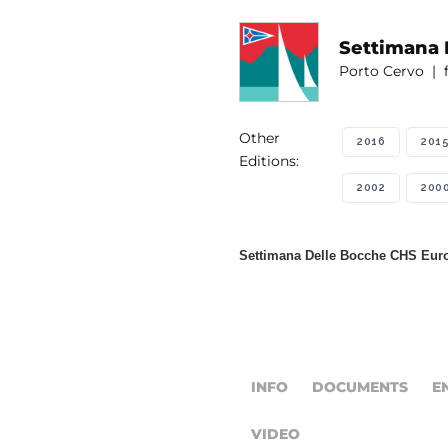
Settimana 
Porto Cervo | f
Other
2016
201
Editions:
2002
200
Settimana Delle Bocche CHS Europ
INFO
DOCUMENTS
E
VIDEO