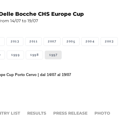
Delle Bocche CHS Europe Cup
rom 14/07 to 19/07
5
2013
2011
2007
2005
2004
2003
0
1999
1998
1997
e Cup Porto Cervo | dal 14/07 al 19/07
NTRY LIST
RESULTS
PRESS RELEASE
PHOTO