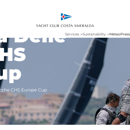
a Delle
Services
Sustainability
Meteo
Press
CHS
up
ocche CHS Europe Cup