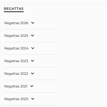
REGATTAS
Regattas 2026
Regattas 2025
Regattas 2024
Regattas 2023
Regattas 2022
Regattas 2021
Regattas 2020